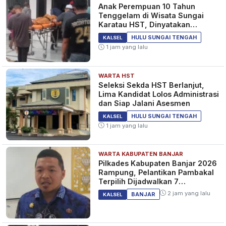
Anak Perempuan 10 Tahun
Tenggelam di Wisata Sungai
Karatau HST, Dinyatakan
Meninggal Dunia
HULU SUNGAI TENGAH
KALSEL
1 jam yang lalu
WARTA HST
Seleksi Sekda HST Berlanjut,
Lima Kandidat Lolos Administrasi
dan Siap Jalani Asesmen
HULU SUNGAI TENGAH
KALSEL
1 jam yang lalu
WARTA KABUPATEN BANJAR
Pilkades Kabupaten Banjar 2026
Rampung, Pelantikan Pambakal
Terpilih Dijadwalkan 7
September 2026
2 jam yang lalu
BANJAR
KALSEL