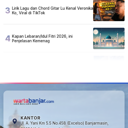
3
Lirik Lagu dan Chord Gitar Lu Kenal Veronika
Ko, Viral di TikTok
4
Kapan Lebaran/Idul Fitri 2026, ini
Penjelasan Kemenag
5
Kecelakaan Maut di Jalan Tjilik Riwut
Katingan! Pikap dan Avanza Bertabrakan,
Korban Luka Parah
KANTOR
Jl. A. Yani Km 5.5 No.458 (Excelso) Banjarmasin,