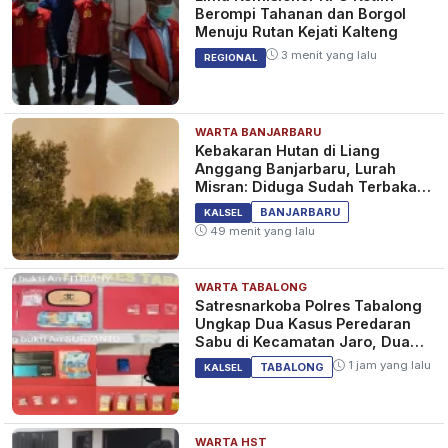
Berompi Tahanan dan Borgol
Menuju Rutan Kejati Kalteng
3 menit yang lalu
REGIONAL
WARTA BANJARBARU
Kebakaran Hutan di Liang
Anggang Banjarbaru, Lurah
Misran: Diduga Sudah Terbakar
Sejak Tadi Malam
BANJARBARU
KALSEL
49 menit yang lalu
WARTA TABALONG
Satresnarkoba Polres Tabalong
Ungkap Dua Kasus Peredaran
Sabu di Kecamatan Jaro, Dua
Pelaku Diamankan
1 jam yang lalu
TABALONG
KALSEL
WARTA HST