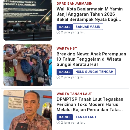
DPRD BANJARMASIN
Wali Kota Banjarmasin M Yamin
Janji Anggaran Tahun 2026
Bakal Berdampak Nyata bagi
Masyarakat&nbsp;
BANJARMASIN
KALSEL
2 jam yang lalu
WARTA HST
Breaking News: Anak Perempuan
10 Tahun Tenggelam di Wisata
Sungai Karatau HST
HULU SUNGAI TENGAH
KALSEL
2 jam yang lalu
WARTA TANAH LAUT
DPMPTSP Tanah Laut Tegaskan
Perizinan Toko Modern Harus
Melalui Kajian Perda dan Tata
Ruang
TANAH LAUT
KALSEL
2 jam yang lalu