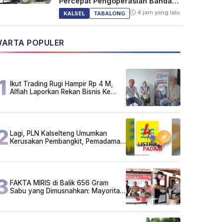
Percepat Pengoperasian Bandara
Warukin
4 jam yang lalu
KALSEL
TABALONG
ARTA POPULER
1
Ikut Trading Rugi Hampir Rp 4 M,
Alfiah Laporkan Rekan Bisnis Ke
Polda Kalsel
2
Lagi, PLN Kalselteng Umumkan
Kerusakan Pembangkit, Pemadaman
Listrik Bergilir Diperpanjang?
3
FAKTA MIRIS di Balik 656 Gram
Sabu yang Dimusnahkan: Mayoritas
Pelaku Hidup Susah, Ada Juga
Sarjana!