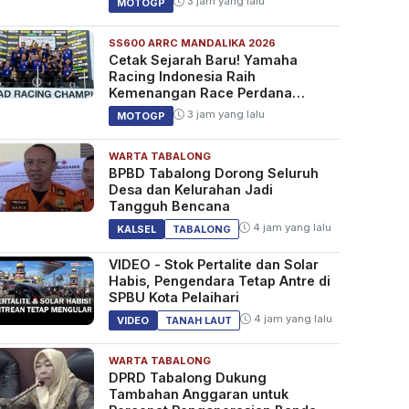
3 jam yang lalu
MOTOGP
SS600 ARRC MANDALIKA 2026
Cetak Sejarah Baru! Yamaha
Racing Indonesia Raih
Kemenangan Race Perdana
SS600 ARRC
3 jam yang lalu
MOTOGP
WARTA TABALONG
BPBD Tabalong Dorong Seluruh
Desa dan Kelurahan Jadi
Tangguh Bencana
4 jam yang lalu
KALSEL
TABALONG
VIDEO - Stok Pertalite dan Solar
Habis, Pengendara Tetap Antre di
SPBU Kota Pelaihari
4 jam yang lalu
VIDEO
TANAH LAUT
WARTA TABALONG
DPRD Tabalong Dukung
Tambahan Anggaran untuk