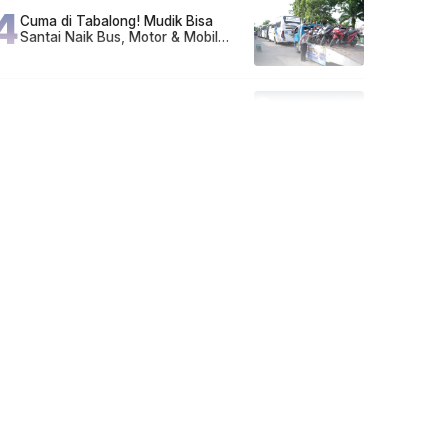
4
Cuma di Tabalong! Mudik Bisa
Santai Naik Bus, Motor & Mobil
Diantar Pakai Towing
5
Kapan Lebaran/Idul Fitri 2026, ini
Penjelasan Kemenag