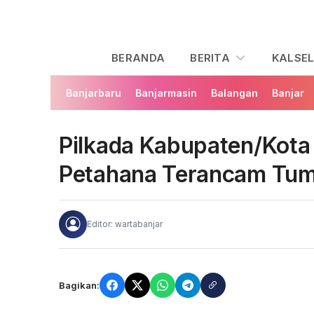
BERANDA
BERITA
KALSE
Banjarbaru
Banjarmasin
Balangan
Banjar
Pilkada Kabupaten/Kota 
Petahana Terancam Tu
Editor: wartabanjar
Bagikan: