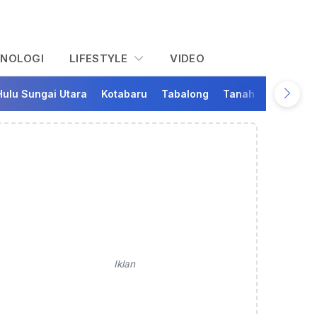
KNOLOGI
LIFESTYLE
VIDEO
Hulu Sungai Utara
Kotabaru
Tabalong
Tanah Bumbu
Ta
Iklan